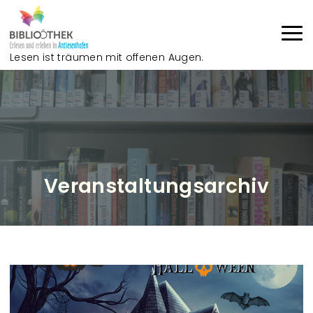
Direkt zum Inhalt
Lesen ist träumen mit offenen Augen.
Haup
Veranstaltungsarchiv
V
e
r
a