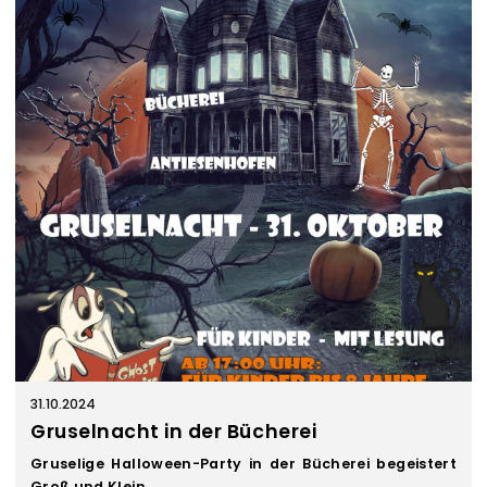
n
s
t
a
l
t
u
n
g
e
n
31.10.2024
Gruselnacht in der Bücherei
Gruselige Halloween-Party in der Bücherei begeistert
Groß und Klein