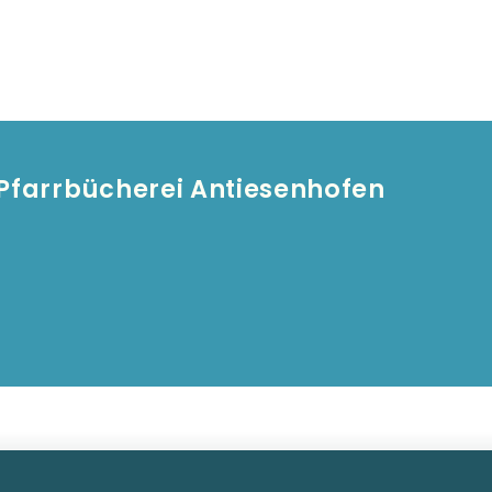
Pfarrbücherei Antiesenhofen
Fußz