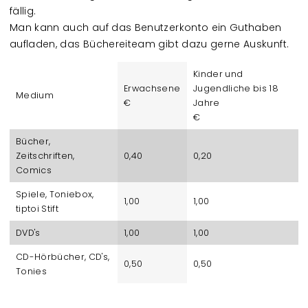
fällig.
Man kann auch auf das Benutzerkonto ein Guthaben
aufladen, das Büchereiteam gibt dazu gerne Auskunft.
Kinder und
Erwachsene
Jugendliche bis 18
Medium
€
Jahre
€
Bücher,
Zeitschriften,
0,40
0,20
Comics
Spiele, Toniebox,
1,00
1,00
tiptoi Stift
DVD's
1,00
1,00
CD-Hörbücher, CD's,
0,50
0,50
Tonies