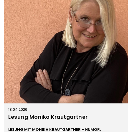
n
s
t
a
l
t
u
n
g
e
n
18.04.2026
Lesung Monika Krautgartner
LESUNG MIT MONIKA KRAUTGARTNER – HUMOR,