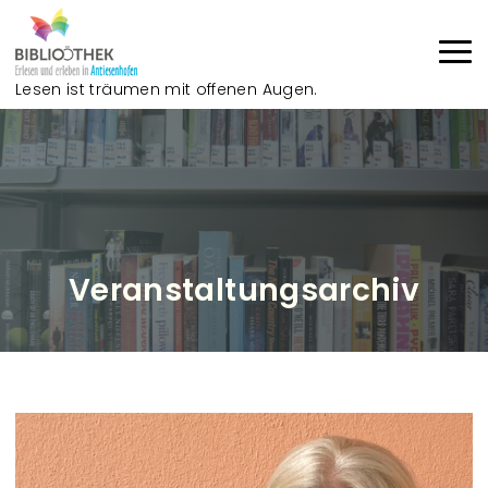
Direkt zum Inhalt
Lesen ist träumen mit offenen Augen.
Haup
Veranstaltungsarchiv
V
e
r
a